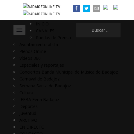
INICIO
Buscar:
CANALES
Ruedas de Prensa
Ayuntamiento al día
Plenos Online
Vídeos 360
Especiales y reportajes
Conciertos Banda Municipal de Música de Badajoz
Carnaval de Badajoz
Semana Santa de Badajoz
Cultura
IFEBA Feria Badajoz
Deportes
Juventud
ARCHIVO
EN DIRECTO
CONTACTO