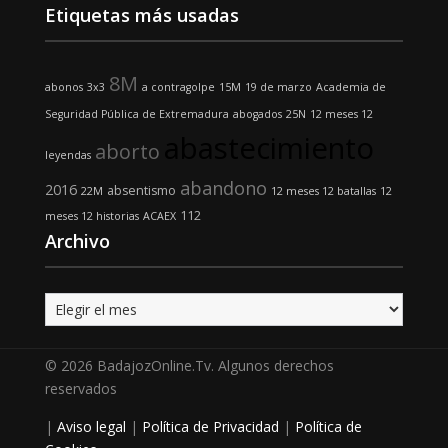
Etiquetas más usadas
8M
abonos
3x3
a contragolpe
15M
19 de marzo
Academia de
Seguridad Pública de Extremadura
abogados
25N
12 meses 12
abastecimiento
aborto
leyendas
abandono
2016
absentismo
22M
12 meses 12 batallas
12
112
meses 12 historias
ACAEX
Archivo
Archivo
© 2026 BadajozOnline.Tv. Algunos derechos
reservados
|
Aviso legal
|
Política de Privacidad
|
Política de