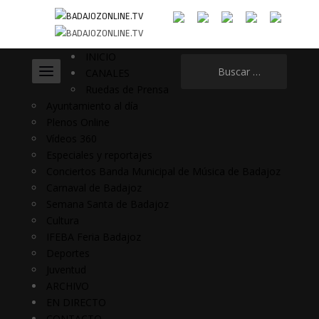
INICIO
Buscar:
CANALES
Ruedas de Prensa
Ayuntamiento al día
Plenos Online
Vídeos 360
Especiales y reportajes
Conciertos Banda Municipal de Música de Badajoz
Carnaval de Badajoz
Semana Santa de Badajoz
Cultura
IFEBA Feria Badajoz
Deportes
Juventud
ARCHIVO
EN DIRECTO
CONTACTO