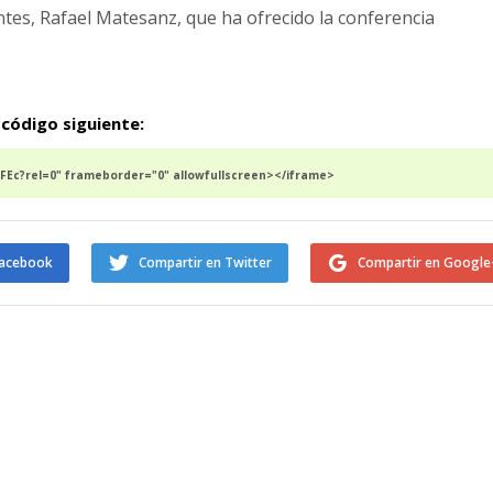
ntes, Rafael Matesanz, que ha ofrecido la conferencia
 código siguiente:
Ec?rel=0" frameborder="0" allowfullscreen></iframe>
Facebook
Compartir en Twitter
Compartir en Google