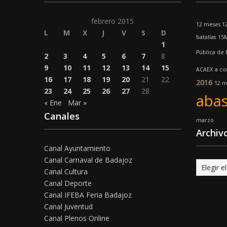
febrero 2015
12 meses 1
L
M
X
J
V
S
D
batallas
15
1
Pública de
2
3
4
5
6
7
8
9
10
11
12
13
14
15
ACAEX
a co
16
17
18
19
20
21
22
2016
12 m
23
24
25
26
27
28
abas
« Ene
Mar »
Canales
marzo
Archiv
Canal Ayuntamiento
Canal Carnaval de Badajoz
Archivo
Canal Cultura
Canal Deporte
Canal IFEBA Feria Badajoz
Canal Juventud
Canal Plenos Online