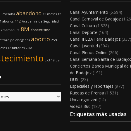
Canal Ayuntamiento
(6.694)
abandono
2 leyendas
12 meses 12
Canal Carnaval de Badajoz
(1.26
112
M
abonos
Academia de Seguridad
Canal Cultura
(1.328)
8M
absentismo
 Extremadura
Canal Deporte
(164)
aborto
Canal IFEBA Feria Badajoz
(337
ntragolpe
abogados
25N
Canal Juventud
(304)
eses 12 historias
22M
Canal Plenos Online
(266)
tecimiento
Canal Semana Santa de Badajo
3x3
19 de
Conciertos Banda Municipal de
de Badajoz
(191)
o
DUSI
(23)
Especiales y reportajes
(977)
Ruedas de Prensa
(1.531)
Uncategorized
(14)
Vídeos 360
(187)
Etiquetas más usadas