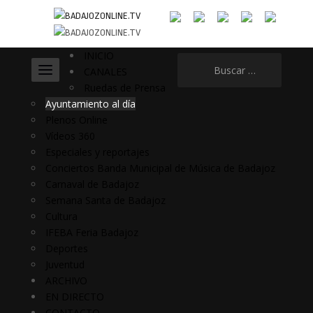
INICIO
Buscar:
CANALES
Ruedas de Prensa
Ayuntamiento al día
Plenos Online
Vídeos 360
Especiales y reportajes
Conciertos Banda Municipal de Música de Badajoz
Carnaval de Badajoz
Semana Santa de Badajoz
Cultura
IFEBA Feria Badajoz
Deportes
Juventud
ARCHIVO
EN DIRECTO
CONTACTO