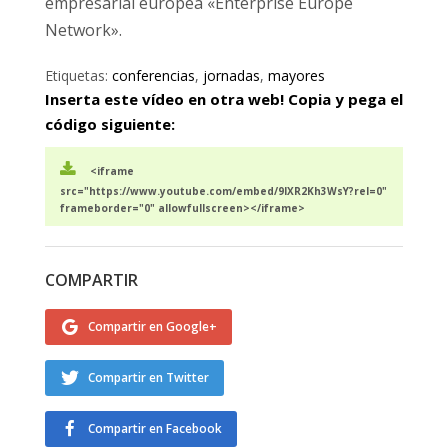
empresarial europea «Enterprise Europe
Network».
Etiquetas:
conferencias
,
jornadas
,
mayores
Inserta este vídeo en otra web! Copia y pega el
código siguiente:
<iframe
src="https://www.youtube.com/embed/9lXR2Kh3WsY?rel=0"
frameborder="0" allowfullscreen></iframe>
COMPARTIR
Compartir en Google+
Compartir en Twitter
Compartir en Facebook