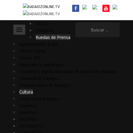
INICIO
Buscar:
CANALES
Ruedas de Prensa
Ayuntamiento al día
Plenos Online
Vídeos 360
Especiales y reportajes
Conciertos Banda Municipal de Música de Badajoz
Carnaval de Badajoz
Semana Santa de Badajoz
Cultura
IFEBA Feria Badajoz
Deportes
Juventud
ARCHIVO
EN DIRECTO
CONTACTO