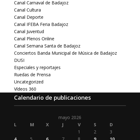
Canal Carnaval de Badajoz
Canal Cultura
Canal Deporte
Canal IFEBA Feria Badajoz
Canal Juventud
Canal Plenos Online
Canal Semana Santa de Badajoz
Conciertos Banda Municipal de Música de Badajoz
DUSI
Especiales y reportajes
Ruedas de Prensa
Uncategorized
Vídeos 360
Calendario de publicaciones
mayo 2026
L
M
X
J
V
S
D
1
2
3
4
5
6
7
8
9
10