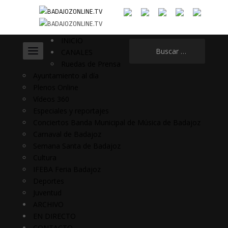
INICIO
Buscar:
CANALES
Ruedas de Prensa
Ayuntamiento al día
Plenos Online
Vídeos 360
Especiales y reportajes
Conciertos Banda Municipal de Música de Badajoz
Carnaval de Badajoz
Semana Santa de Badajoz
Cultura
IFEBA Feria Badajoz
Deportes
Juventud
ARCHIVO
EN DIRECTO
CONTACTO