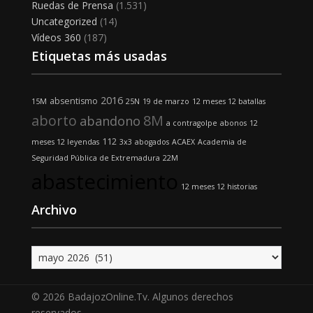
Ruedas de Prensa
(1.531)
Uncategorized
(14)
Vídeos 360
(187)
Etiquetas más usadas
2016
absentismo
15M
25N
19 de marzo
12 meses 12 batallas
aborto
8M
abandono
a contragolpe
abonos
12
112
meses 12 leyendas
3x3
abogados
ACAEX
Academia de
Seguridad Pública de Extremadura
22M
abastecimiento
12 meses 12 historias
Archivo
Archivo
© 2026 BadajozOnline.Tv. Algunos derechos
reservados