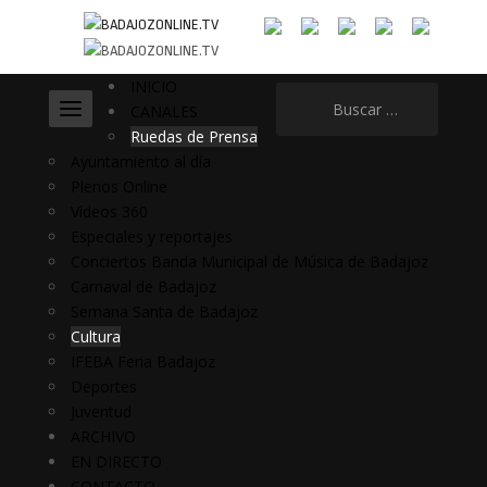
INICIO
Buscar:
CANALES
Ruedas de Prensa
Ayuntamiento al día
Plenos Online
Vídeos 360
Especiales y reportajes
Conciertos Banda Municipal de Música de Badajoz
Carnaval de Badajoz
Semana Santa de Badajoz
Cultura
IFEBA Feria Badajoz
Deportes
Juventud
ARCHIVO
EN DIRECTO
CONTACTO