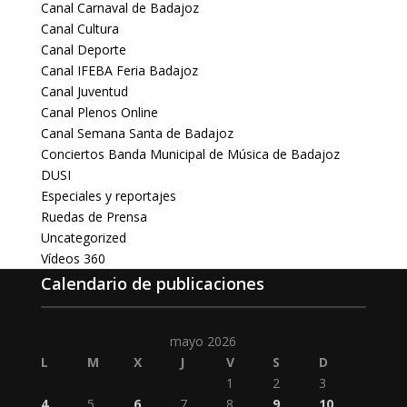
Canal Carnaval de Badajoz
Canal Cultura
Canal Deporte
Canal IFEBA Feria Badajoz
Canal Juventud
Canal Plenos Online
Canal Semana Santa de Badajoz
Conciertos Banda Municipal de Música de Badajoz
DUSI
Especiales y reportajes
Ruedas de Prensa
Uncategorized
Vídeos 360
Calendario de publicaciones
mayo 2026
L
M
X
J
V
S
D
1
2
3
4
5
6
7
8
9
10