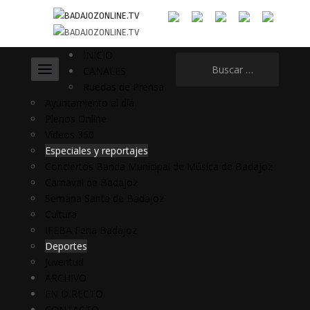
INICIO
Buscar:
CANALES
Ruedas de Prensa
Ayuntamiento al día
Plenos Online
Vídeos 360
Especiales y reportajes
Conciertos Banda Municipal de Música de Badajoz
Carnaval de Badajoz
Semana Santa de Badajoz
Cultura
IFEBA Feria Badajoz
Deportes
Juventud
ARCHIVO
EN DIRECTO
CONTACTO