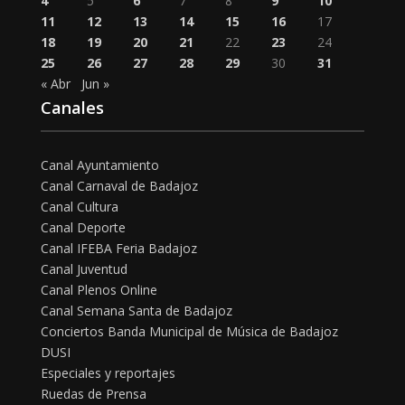
4
5
6
7
8
9
10
11
12
13
14
15
16
17
18
19
20
21
22
23
24
25
26
27
28
29
30
31
« Abr
Jun »
Canales
Canal Ayuntamiento
Canal Carnaval de Badajoz
Canal Cultura
Canal Deporte
Canal IFEBA Feria Badajoz
Canal Juventud
Canal Plenos Online
Canal Semana Santa de Badajoz
Conciertos Banda Municipal de Música de Badajoz
DUSI
Especiales y reportajes
Ruedas de Prensa