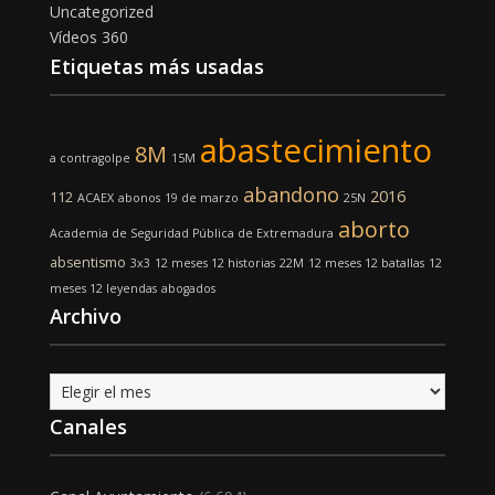
Uncategorized
Vídeos 360
Etiquetas más usadas
abastecimiento
8M
a contragolpe
15M
abandono
2016
112
ACAEX
abonos
19 de marzo
25N
aborto
Academia de Seguridad Pública de Extremadura
absentismo
3x3
12 meses 12 historias
22M
12 meses 12 batallas
12
meses 12 leyendas
abogados
Archivo
Archivo
Canales