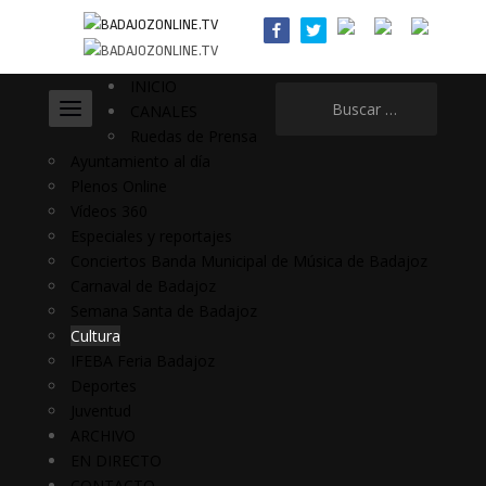
INICIO
Buscar:
CANALES
Ruedas de Prensa
Ayuntamiento al día
Plenos Online
Vídeos 360
Especiales y reportajes
Conciertos Banda Municipal de Música de Badajoz
Carnaval de Badajoz
Semana Santa de Badajoz
Cultura
IFEBA Feria Badajoz
Deportes
Juventud
ARCHIVO
EN DIRECTO
CONTACTO