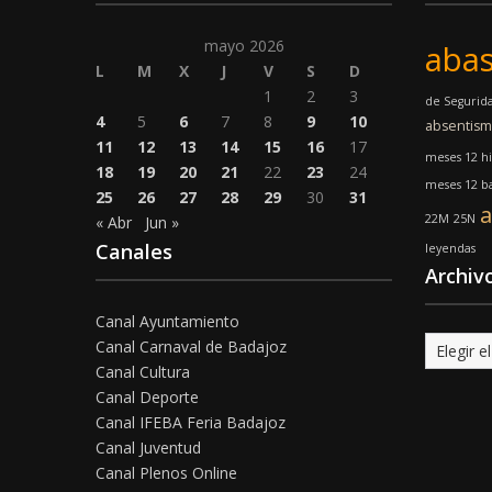
mayo 2026
abas
L
M
X
J
V
S
D
1
2
3
de Segurid
4
5
6
7
8
9
10
absentis
11
12
13
14
15
16
17
meses 12 hi
18
19
20
21
22
23
24
meses 12 ba
25
26
27
28
29
30
31
a
22M
25N
« Abr
Jun »
Canales
leyendas
Archiv
Canal Ayuntamiento
Archivo
Canal Carnaval de Badajoz
Canal Cultura
Canal Deporte
Canal IFEBA Feria Badajoz
Canal Juventud
Canal Plenos Online