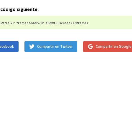
 código siguiente:
2s?rel=0" frameborder="0" allowfullscreen></iframe>
Facebook
Compartir en Twitter
Compartir en Google