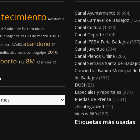
Canal Ayuntamiento
(6.694)
tecimiento
Academia
Canal Carnaval de Badajoz
(1.26
Canal Cultura
(1.328)
ad Pública de Extremadura
Canal Deporte
(164)
mo
abogados
3x3
19 de marzo
15M
12
Canal IFEBA Feria Badajoz
(337
abandono
storias
ACAEX
12
Canal Juventud
(304)
2016
tallas
abonos
a contragolpe
Canal Plenos Online
(266)
borto
8M
112
12 meses 12
Canal Semana Santa de Badajo
Conciertos Banda Municipal de
o
de Badajoz
(191)
DUSI
(23)
Especiales y reportajes
(977)
Ruedas de Prensa
(1.531)
Uncategorized
(14)
Vídeos 360
(187)
Etiquetas más usadas