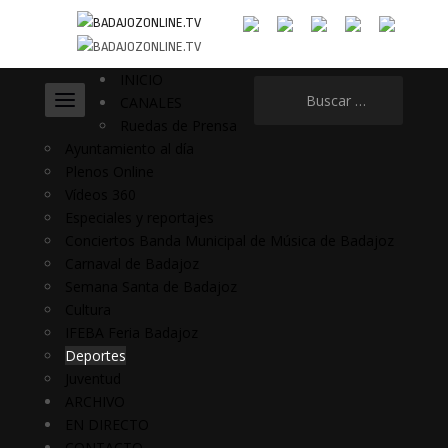
INICIO
Buscar:
CANALES
Ruedas de Prensa
Ayuntamiento al día
Plenos Online
Vídeos 360
Especiales y reportajes
Conciertos Banda Municipal de Música de Badajoz
Carnaval de Badajoz
Semana Santa de Badajoz
Cultura
IFEBA Feria Badajoz
Deportes
Juventud
ARCHIVO
EN DIRECTO
CONTACTO