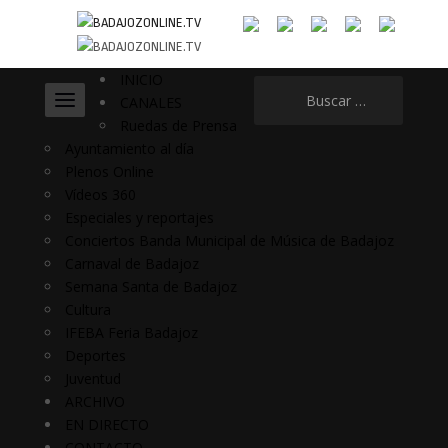
INICIO
Buscar:
CANALES
Ruedas de Prensa
Ayuntamiento al día
Plenos Online
Vídeos 360
Especiales y reportajes
Conciertos Banda Municipal de Música de Badajoz
Carnaval de Badajoz
Semana Santa de Badajoz
Cultura
IFEBA Feria Badajoz
Deportes
Juventud
ARCHIVO
EN DIRECTO
CONTACTO