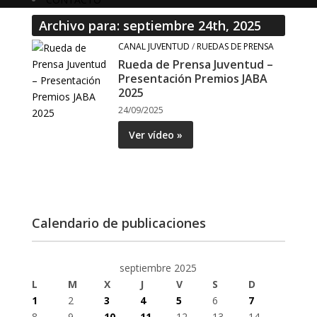
Archivo para: septiembre 24th, 2025
CANAL JUVENTUD
/
RUEDAS DE PRENSA
Rueda de Prensa Juventud –
Presentación Premios JABA
2025
24/09/2025
Ver vídeo »
Calendario de publicaciones
septiembre 2025
L
M
X
J
V
S
D
1
2
3
4
5
6
7
8
9
10
11
12
13
14