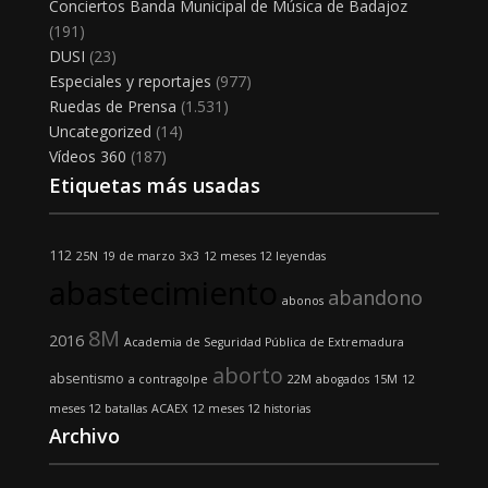
Conciertos Banda Municipal de Música de Badajoz
(191)
DUSI
(23)
Especiales y reportajes
(977)
Ruedas de Prensa
(1.531)
Uncategorized
(14)
Vídeos 360
(187)
Etiquetas más usadas
112
25N
19 de marzo
3x3
12 meses 12 leyendas
abastecimiento
abandono
abonos
8M
2016
Academia de Seguridad Pública de Extremadura
aborto
absentismo
a contragolpe
22M
abogados
15M
12
meses 12 batallas
ACAEX
12 meses 12 historias
Archivo