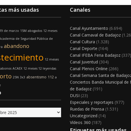
tas más usadas
Canales
Canal Ayuntamiento
(6.694)
19 de marzo
15M
abogados
12 meses
Canal Carnaval de Badajoz
(1.26
Academia de Seguridad Pública de
Canal Cultura
(1.328)
abandono
ra
Canal Deporte
(164)
tecimiento
Canal IFEBA Feria Badajoz
(337
12 meses
Canal Juventud
(304)
Canal Plenos Online
(266)
abonos
ACAEX
12 meses 12 leyendas
orto
Canal Semana Santa de Badajo
absentismo
112
25N
3x3
a
Conciertos Banda Municipal de
e
de Badajoz
(191)
o
DUSI
(23)
Especiales y reportajes
(977)
Ruedas de Prensa
(1.531)
Uncategorized
(14)
Vídeos 360
(187)
Etiquetas más usadas