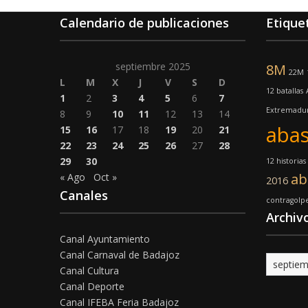
Calendario de publicaciones
Etique
septiembre 2025
8M
22M
L
M
X
J
V
S
D
12 batallas
1
2
3
4
5
6
7
Extremadu
8
9
10
11
12
13
14
abas
15
16
17
18
19
20
21
22
23
24
25
26
27
28
29
30
12 historias
ab
« Ago
Oct »
2016
Canales
contragolp
Archiv
Canal Ayuntamiento
Canal Carnaval de Badajoz
Archivo
Canal Cultura
Canal Deporte
Canal IFEBA Feria Badajoz