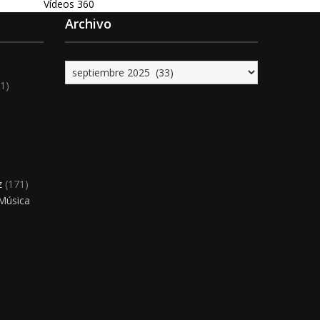
Vídeos 360
Archivo
Archivo
1)
)
z
(171)
 Música