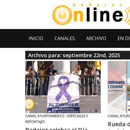
INICIO
CANALES
ARCHIVO
EN D
Archivo para: septiembre 22nd, 2025
CANAL AYUNTAMIENTO
/
ESPECIALES Y
CANAL AYUN
REPORTAJES
Rueda d
Badajoz celebra el Día