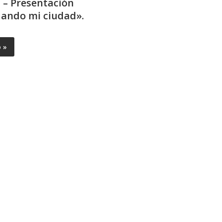
s – Presentación
ando mi ciudad».
o »