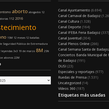
Canal Ayuntamiento
(6.694)
aborto
entismo
abogados
12
Canal Carnaval de Badajoz
(1.26
2016
112
storias
Canal Cultura
(1.328)
tecimiento
Canal Deporte
(164)
Canal IFEBA Feria Badajoz
(337
ono
Canal Juventud
(304)
15M
12 meses 12 batallas
Canal Plenos Online
(266)
e Seguridad Pública de Extremadura
8M
Canal Semana Santa de Badajo
2 leyendas
3x3
19 de marzo
25N
Conciertos Banda Municipal de
lpe
abonos
22M
de Badajoz
(191)
o
DUSI
(23)
Especiales y reportajes
(977)
Ruedas de Prensa
(1.531)
Uncategorized
(14)
Vídeos 360
(187)
Etiquetas más usadas