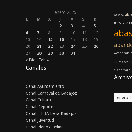
enero 2025
abs
ACAEX
L
M
X
J
V
S
D
meses 12 hi
1
2
3
4
5
abas
6
7
8
9
10
11
12
13
14
15
16
17
18
19
aband
20
21
22
23
24
25
26
27
28
29
30
31
Academia d
« Dic
Feb »
12 meses 1
Canales
a contrago
Archiv
Canal Ayuntamiento
Canal Carnaval de Badajoz
Archivo
Canal Cultura
Canal Deporte
Canal IFEBA Feria Badajoz
Canal Juventud
Canal Plenos Online