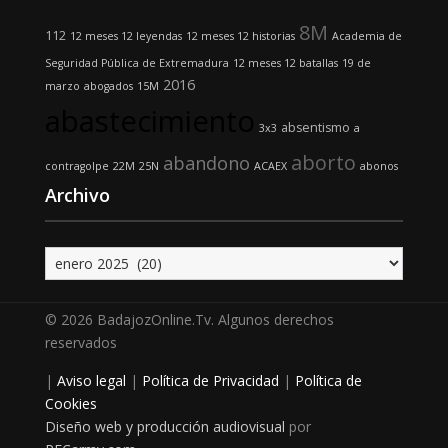
8M
112
12 meses 12 leyendas
12 meses 12 historias
Academia de
Seguridad Pública de Extremadura
12 meses 12 batallas
19 de
2016
marzo
abogados
15M
abastecimiento
absentismo
3x3
a
aborto
abandono
contragolpe
22M
25N
ACAEX
abonos
Archivo
Archivo
© 2026 BadajozOnline.Tv. Algunos derechos
reservados
|
Aviso legal
|
Política de Privacidad
|
Política de
Cookies
Diseño web y producción audiovisual
por