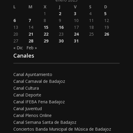
L
M
X
J
V
S
D
1
2
3
4
5
6
7
8
9
10
11
12
13
14
15
16
17
18
19
20
21
22
23
24
25
26
27
28
29
30
31
« Dic
Feb »
Canales
Canal Ayuntamiento
Canal Carnaval de Badajoz
Canal Cultura
Canal Deporte
Canal IFEBA Feria Badajoz
Canal Juventud
Canal Plenos Online
Canal Semana Santa de Badajoz
Conciertos Banda Municipal de Música de Badajoz