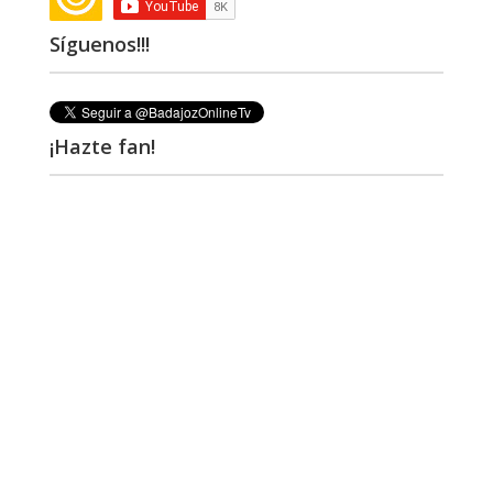
Síguenos!!!
¡Hazte fan!