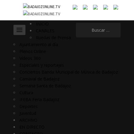
INICIO
Buscar:
CANALES
Ruedas de Prensa
Ayuntamiento al día
Plenos Online
Vídeos 360
Especiales y reportajes
Conciertos Banda Municipal de Música de Badajoz
Carnaval de Badajoz
Semana Santa de Badajoz
Cultura
IFEBA Feria Badajoz
Deportes
Juventud
ARCHIVO
EN DIRECTO
CONTACTO