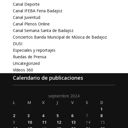
Canal Deporte
Canal IFEBA Feria Badajoz
Canal Juventud
Canal Plenos Online
Canal Semana Santa de Badajoz
Conciertos Banda Municipal de Música de Badajoz
DUSI
Especiales y reportajes
Ruedas de Prensa
Uncategorized
Vídeos 360
Calendario de publicaciones
septiembre 2024
L
M
X
J
V
S
D
1
2
3
4
5
6
7
8
9
10
11
12
13
14
15