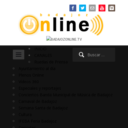
INICIO
Buscar:
CANALES
Ruedas de Prensa
Ayuntamiento al día
Plenos Online
Vídeos 360
Especiales y reportajes
Conciertos Banda Municipal de Música de Badajoz
Carnaval de Badajoz
Semana Santa de Badajoz
Cultura
IFEBA Feria Badajoz
Deportes