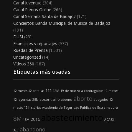
Canal Juventud
(304)
Canal Plenos Online
(266)
Canal Semana Santa de Badajoz
(171)
Conciertos Banda Municipal de Música de Badajoz
(191)
DUSI
(23)
Especiales y reportajes
(977)
Ruedas de Prensa
(1.531)
Uncategorized
(14)
Vídeos 360
(187)
Etiquetas más usadas
112
12 meses 12 batallas
22M
19 de marzo
a contragolpe
12 meses
aborto
absentismo
12 leyendas
25N
abonos
abogados
12
meses 12 historias
Academia de Seguridad Pública de Extremadura
abastecimiento
8M
2016
15M
ACAEX
abandono
3x3