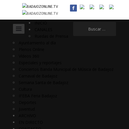
INICIO
Buscar:
CANALES
Ruedas de Prensa
Ayuntamiento al día
Plenos Online
Vídeos 360
Especiales y reportajes
Conciertos Banda Municipal de Música de Badajoz
Carnaval de Badajoz
Semana Santa de Badajoz
Cultura
IFEBA Feria Badajoz
Deportes
Juventud
ARCHIVO
EN DIRECTO
CONTACTO