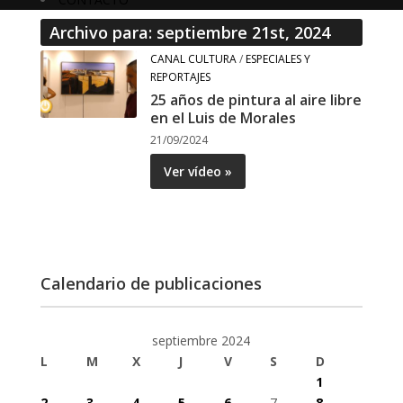
Archivo para: septiembre 21st, 2024
CANAL CULTURA
/
ESPECIALES Y
REPORTAJES
25 años de pintura al aire libre
en el Luis de Morales
21/09/2024
Ver vídeo »
Calendario de publicaciones
septiembre 2024
L
M
X
J
V
S
D
1
2
3
4
5
6
7
8