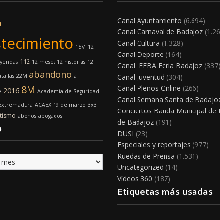
Canal Ayuntamiento
(6.694)
o
Canal Carnaval de Badajoz
(1.26
tecimiento
Canal Cultura
(1.328)
15M
12
Canal Deporte
(164)
112
eyendas
12 meses 12 historias
12
Canal IFEBA Feria Badajoz
(337
abandono
tallas
22M
a
Canal Juventud
(304)
8M
Canal Plenos Online
(266)
2016
e
Academia de Seguridad
Canal Semana Santa de Badajo
 Extremadura
ACAEX
19 de marzo
3x3
Conciertos Banda Municipal de
tismo
abonos
abogados
de Badajoz
(191)
o
DUSI
(23)
Especiales y reportajes
(977)
Ruedas de Prensa
(1.531)
Uncategorized
(14)
Vídeos 360
(187)
Etiquetas más usadas