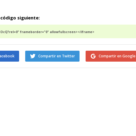
 código siguiente:
cQ?rel=0" frameborder="0" allowfullscreen></iframe>
Facebook
Compartir en Twitter
Compartir en Google