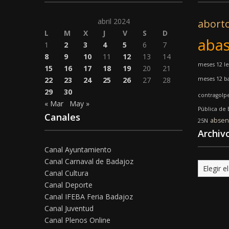
abril 2024
abort
L
M
X
J
V
S
D
abas
1
2
3
4
5
6
7
8
9
10
11
12
13
14
meses 12 l
15
16
17
18
19
20
21
22
23
24
25
26
27
28
meses 12 ba
29
30
contragolp
« Mar
May »
Pública de
Canales
absen
25N
Archiv
Canal Ayuntamiento
Canal Carnaval de Badajoz
Archivo
Canal Cultura
Canal Deporte
Canal IFEBA Feria Badajoz
Canal Juventud
Canal Plenos Online