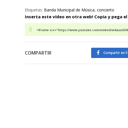
Etiquetas:
Banda Municipal de Música
,
concierto
Inserta este vídeo en otra web! Copia y pega el
<iframe src="https://www.youtube.com/embed/w6auxUhKO
COMPARTIR
Compartir en 