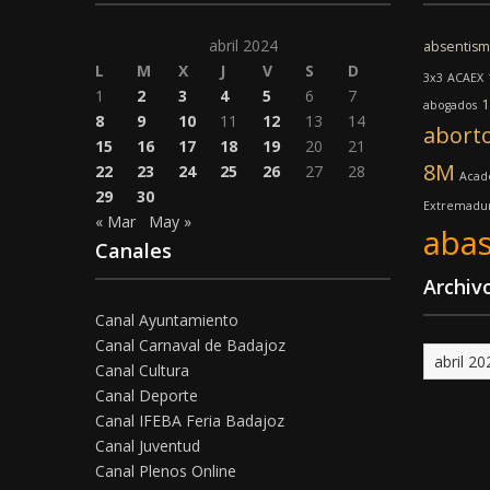
abril 2024
absentis
L
M
X
J
V
S
D
3x3
ACAEX
1
2
3
4
5
6
7
1
abogados
8
9
10
11
12
13
14
abort
15
16
17
18
19
20
21
8M
22
23
24
25
26
27
28
Acad
29
30
Extremadu
« Mar
May »
abas
Canales
Archiv
Canal Ayuntamiento
Canal Carnaval de Badajoz
Archivo
Canal Cultura
Canal Deporte
Canal IFEBA Feria Badajoz
Canal Juventud
Canal Plenos Online