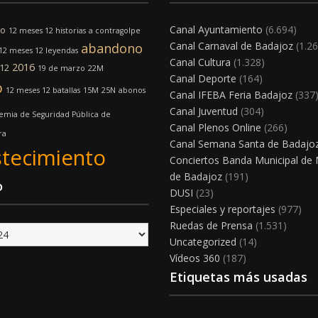
Canal Ayuntamiento
(6.694)
mo
12 meses 12 historias
a contragolpe
Canal Carnaval de Badajoz
(1.26
abandono
12 meses 12 leyendas
Canal Cultura
(1.328)
2016
12
19 de marzo
22M
Canal Deporte
(164)
o
12 meses 12 batallas
15M
25N
abonos
Canal IFEBA Feria Badajoz
(337
Canal Juventud
(304)
emia de Seguridad Pública de
Canal Plenos Online
(266)
ra
Canal Semana Santa de Badajo
tecimiento
Conciertos Banda Municipal de
de Badajoz
(191)
o
DUSI
(23)
Especiales y reportajes
(977)
Ruedas de Prensa
(1.531)
Uncategorized
(14)
Vídeos 360
(187)
Etiquetas más usadas