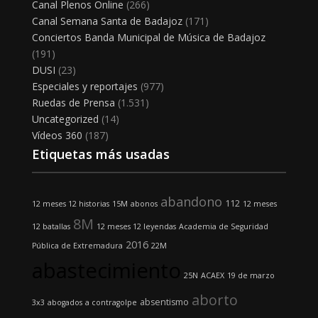
Canal Plenos Online
(266)
Canal Semana Santa de Badajoz
(171)
Conciertos Banda Municipal de Música de Badajoz
(191)
DUSI
(23)
Especiales y reportajes
(977)
Ruedas de Prensa
(1.531)
Uncategorized
(14)
Vídeos 360
(187)
Etiquetas más usadas
abandono
112
12 meses 12 historias
15M
abonos
12 meses
8M
12 batallas
12 meses 12 leyendas
Academia de Seguridad
2016
Pública de Extremadura
22M
abastecimiento
25N
ACAEX
19 de marzo
aborto
absentismo
3x3
abogados
a contragolpe