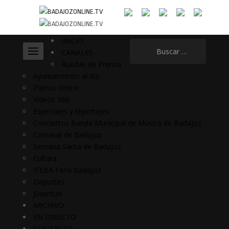
INICIO
Buscar:
CANALES
Ruedas de Prensa
Ayuntamiento al día
Plenos Online
Vídeos 360
Especiales y reportajes
Conciertos Banda Municipal de Música de Badajoz
Carnaval de Badajoz
Semana Santa de Badajoz
Cultura
IFEBA Feria Badajoz
Deportes
Juventud
ARCHIVO
EN DIRECTO
CONTACTO