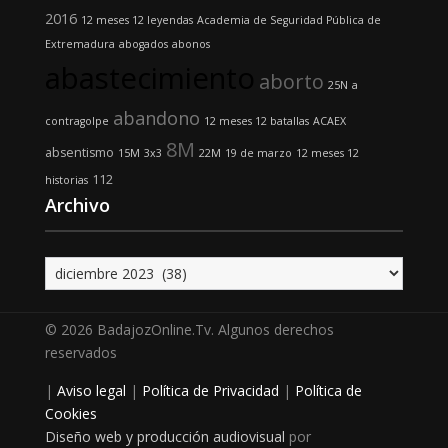
2016
12 meses 12 leyendas
Academia de Seguridad Pública de
Extremadura
abogados
abonos
abastecimiento
aborto
25N
a
abandono
contragolpe
12 meses 12 batallas
ACAEX
8M
absentismo
15M
3x3
22M
19 de marzo
12 meses 12
112
historias
Archivo
Archivo
© 2026 BadajozOnline.Tv. Algunos derechos
reservados
|
Aviso legal
|
Política de Privacidad
|
Política de
Cookies
Diseño web y producción audiovisual
por