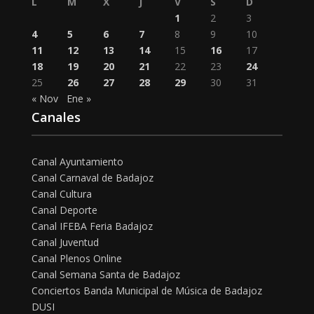
L
M
X
J
V
S
D
1
2
3
4
5
6
7
8
9
10
11
12
13
14
15
16
17
18
19
20
21
22
23
24
25
26
27
28
29
30
31
« Nov
Ene »
Canales
Canal Ayuntamiento
Canal Carnaval de Badajoz
Canal Cultura
Canal Deporte
Canal IFEBA Feria Badajoz
Canal Juventud
Canal Plenos Online
Canal Semana Santa de Badajoz
Conciertos Banda Municipal de Música de Badajoz
DUSI