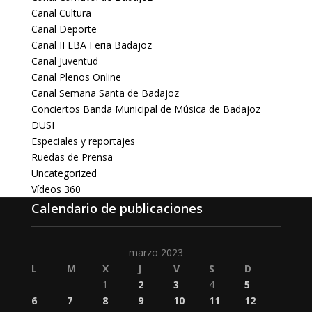
Canal Cultura
Canal Deporte
Canal IFEBA Feria Badajoz
Canal Juventud
Canal Plenos Online
Canal Semana Santa de Badajoz
Conciertos Banda Municipal de Música de Badajoz
DUSI
Especiales y reportajes
Ruedas de Prensa
Uncategorized
Vídeos 360
Calendario de publicaciones
marzo 2023
L
M
X
J
V
S
D
1
2
3
4
5
6
7
8
9
10
11
12