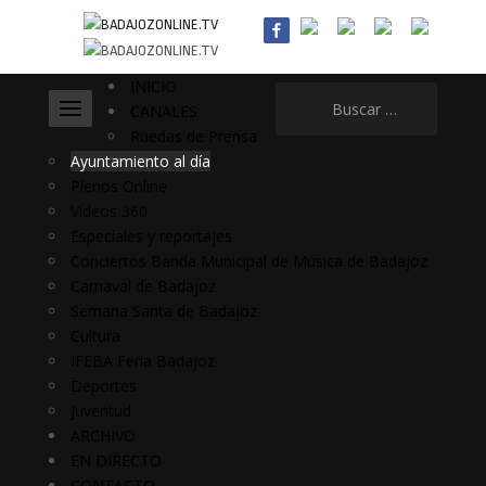
INICIO
Buscar:
CANALES
Ruedas de Prensa
Ayuntamiento al día
Plenos Online
Vídeos 360
Especiales y reportajes
Conciertos Banda Municipal de Música de Badajoz
Carnaval de Badajoz
Semana Santa de Badajoz
Cultura
IFEBA Feria Badajoz
Deportes
Juventud
ARCHIVO
EN DIRECTO
CONTACTO