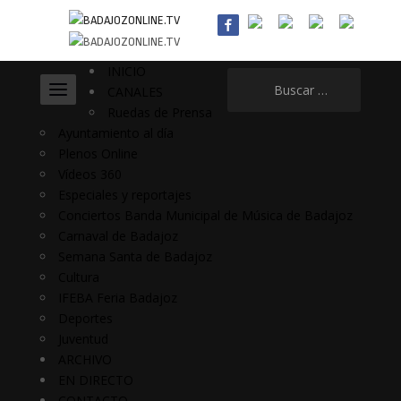
INICIO
Buscar:
CANALES
Ruedas de Prensa
Ayuntamiento al día
Plenos Online
Vídeos 360
Especiales y reportajes
Conciertos Banda Municipal de Música de Badajoz
Carnaval de Badajoz
Semana Santa de Badajoz
Cultura
IFEBA Feria Badajoz
Deportes
Juventud
ARCHIVO
EN DIRECTO
CONTACTO