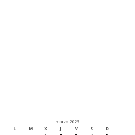
marzo 2023
L
M
X
J
V
S
D