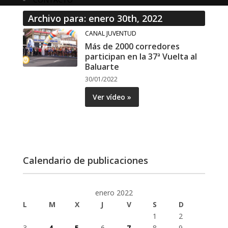
Archivo para: enero 30th, 2022
CANAL JUVENTUD
Más de 2000 corredores
participan en la 37ª Vuelta al
Baluarte
30/01/2022
Ver vídeo »
Calendario de publicaciones
enero 2022
L
M
X
J
V
S
D
1
2
3
4
5
6
7
8
9