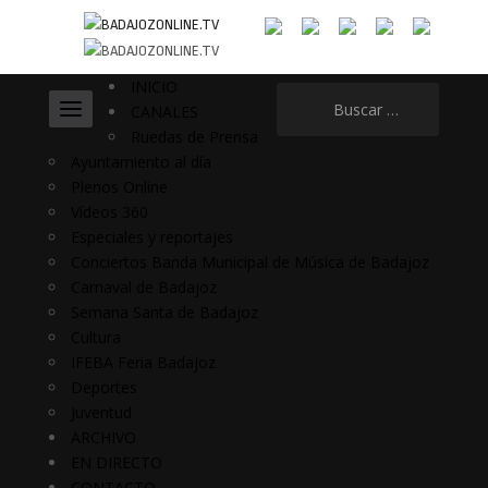
INICIO
Buscar:
CANALES
Ruedas de Prensa
Ayuntamiento al día
Plenos Online
Vídeos 360
Especiales y reportajes
Conciertos Banda Municipal de Música de Badajoz
Carnaval de Badajoz
Semana Santa de Badajoz
Cultura
IFEBA Feria Badajoz
Deportes
Juventud
ARCHIVO
EN DIRECTO
CONTACTO