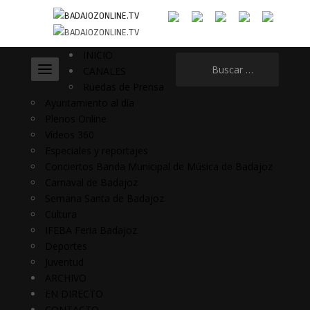
INICIO
Buscar:
CANALES
Ruedas de Prensa
Ayuntamiento al día
Plenos Online
Vídeos 360
Especiales y reportajes
Conciertos Banda Municipal de Música de Badajoz
Carnaval de Badajoz
Semana Santa de Badajoz
Cultura
IFEBA Feria Badajoz
Deportes
Juventud
ARCHIVO
EN DIRECTO
CONTACTO