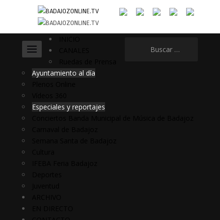
INICIO
Buscar:
CANALES
Ruedas de Prensa
Ayuntamiento al día
Plenos Online
Vídeos 360
Especiales y reportajes
Conciertos Banda Municipal de Música de Badajoz
Carnaval de Badajoz
Semana Santa de Badajoz
Cultura
IFEBA Feria Badajoz
Deportes
Juventud
ARCHIVO
EN DIRECTO
CONTACTO