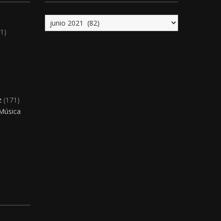
Archivo
1)
)
z
(171)
 Música