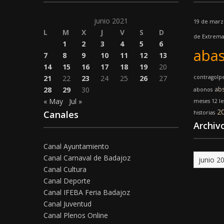
junio 2021
19 de marz
L
M
X
J
V
S
D
de Extrem
1
2
3
4
5
6
abas
7
8
9
10
11
12
13
14
15
16
17
18
19
20
21
22
23
24
25
26
27
contragolp
28
29
30
ab
abonos
« May
Jul »
meses 12 l
2
Canales
historias
Archiv
Canal Ayuntamiento
Archivo
Canal Carnaval de Badajoz
Canal Cultura
Canal Deporte
Canal IFEBA Feria Badajoz
Canal Juventud
Canal Plenos Online