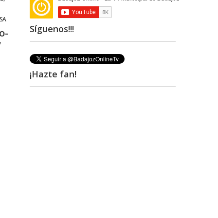
SA
Síguenos!!!
o-
’
¡Hazte fan!