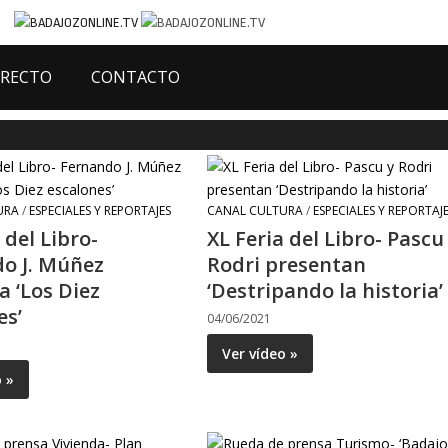
IRECTO
CONTACTO
URA
/
ESPECIALES Y REPORTAJES
CANAL CULTURA
/
ESPECIALES Y REPORTAJ
 del Libro-
XL Feria del Libro- Pascu
o J. Múñez
Rodri presentan
a ‘Los Diez
‘Destripando la historia’
es’
04/06/2021
Ver vídeo »
o »