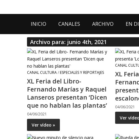
INICIO
CANALES
ARCHIVO
EN D
Archivo para: junio 4th, 2021
CANAL CULT
CANAL CULTURA
/
ESPECIALES Y REPORTAJES
XL Feria
XL Feria del Libro-
Fernand
Fernando Marías y Raquel
present
Lanseros presentan ‘Dicen
escalon
que no hablan las plantas’
04/06/2021
04/06/2021
Ver víde
Ver vídeo »