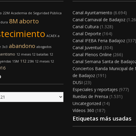
Canal Ayuntamiento
(6.694)
o
22M
Academia de Seguridad Pública
Canal Carnaval de Badajoz
(1.26
8M
aborto
adura
Canal Cultura
(1.328)
tecimiento
Canal Deporte
(164)
ACAEX
a
Canal IFEBA Feria Badajoz
(337
abandono
e
3x3
abogados
Canal Juventud
(304)
sentismo
Canal Plenos Online
(266)
12 meses 12 batallas
12
112
Canal Semana Santa de Badajo
eyendas
15M
25N
12 meses 12
016
Conciertos Banda Municipal de
o
de Badajoz
(191)
DUSI
(23)
Especiales y reportajes
(977)
Ruedas de Prensa
(1.531)
Uncategorized
(14)
Vídeos 360
(187)
Etiquetas más usadas