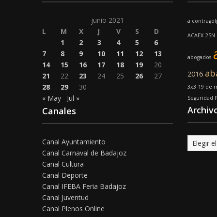
junio 2021
a contrago
L
M
X
J
V
S
D
ACAEX
25N
1
2
3
4
5
6
7
8
9
10
11
12
13
abogados
14
15
16
17
18
19
20
ab
2016
21
22
23
24
25
26
27
28
29
30
3x3
19 de 
« May
Jul »
Seguridad 
Archiv
Canales
Archivo
Canal Ayuntamiento
Canal Carnaval de Badajoz
Canal Cultura
Canal Deporte
Canal IFEBA Feria Badajoz
Canal Juventud
Canal Plenos Online