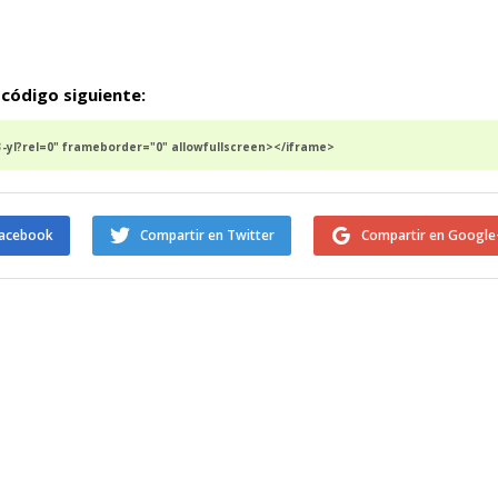
 código siguiente:
yI?rel=0" frameborder="0" allowfullscreen></iframe>
Facebook
Compartir en Twitter
Compartir en Google