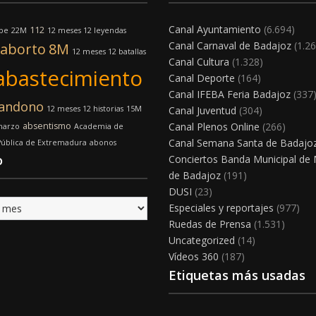
Canal Ayuntamiento
(6.694)
112
lpe
22M
12 meses 12 leyendas
Canal Carnaval de Badajoz
(1.26
aborto
8M
12 meses 12 batallas
Canal Cultura
(1.328)
abastecimiento
Canal Deporte
(164)
Canal IFEBA Feria Badajoz
(337
andono
12 meses 12 historias
15M
Canal Juventud
(304)
absentismo
Canal Plenos Online
(266)
marzo
Academia de
Canal Semana Santa de Badajo
Pública de Extremadura
abonos
o
Conciertos Banda Municipal de
de Badajoz
(191)
DUSI
(23)
Especiales y reportajes
(977)
Ruedas de Prensa
(1.531)
Uncategorized
(14)
Vídeos 360
(187)
Etiquetas más usadas