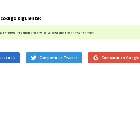
 código siguiente:
zc?rel=0" frameborder="0" allowfullscreen></iframe>
Facebook
Compartir en Twitter
Compartir en Google