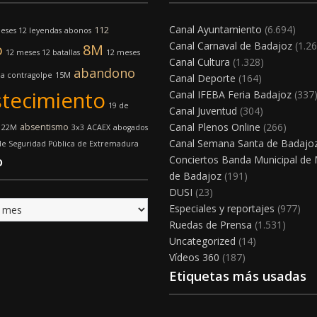
Canal Ayuntamiento
(6.694)
112
eses 12 leyendas
abonos
Canal Carnaval de Badajoz
(1.26
o
8M
12 meses 12 batallas
12 meses
Canal Cultura
(1.328)
abandono
a contragolpe
15M
Canal Deporte
(164)
tecimiento
Canal IFEBA Feria Badajoz
(337
19 de
Canal Juventud
(304)
Canal Plenos Online
(266)
absentismo
22M
3x3
ACAEX
abogados
Canal Semana Santa de Badajo
e Seguridad Pública de Extremadura
o
Conciertos Banda Municipal de
de Badajoz
(191)
DUSI
(23)
Especiales y reportajes
(977)
Ruedas de Prensa
(1.531)
Uncategorized
(14)
Vídeos 360
(187)
Etiquetas más usadas