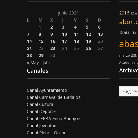
junio 2021
2016
12 m
L
M
X
J
V
S
D
abort
1
2
3
4
5
6
12 historias
7
8
9
10
11
12
13
abas
14
15
16
17
18
19
20
21
22
23
24
25
26
27
28
29
30
marzo
25N
« May
Jul »
Academia d
Archiv
Canales
Archivo
Canal Ayuntamiento
Canal Carnaval de Badajoz
Canal Cultura
Canal Deporte
Canal IFEBA Feria Badajoz
Canal Juventud
Canal Plenos Online