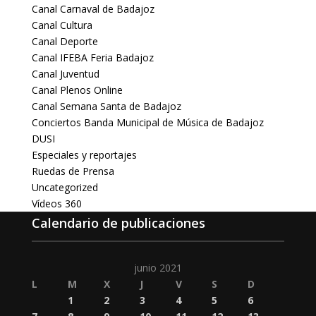
Canal Carnaval de Badajoz
Canal Cultura
Canal Deporte
Canal IFEBA Feria Badajoz
Canal Juventud
Canal Plenos Online
Canal Semana Santa de Badajoz
Conciertos Banda Municipal de Música de Badajoz
DUSI
Especiales y reportajes
Ruedas de Prensa
Uncategorized
Vídeos 360
Calendario de publicaciones
junio 2021
L
M
X
J
V
S
D
1
2
3
4
5
6