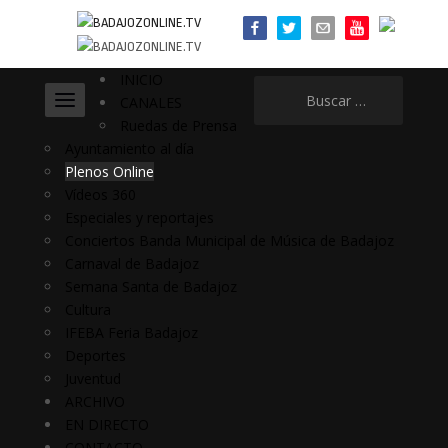
INICIO
Buscar:
CANALES
Ruedas de Prensa
Ayuntamiento al día
Plenos Online
Vídeos 360
Especiales y reportajes
Conciertos Banda Municipal de Música de Badajoz
Carnaval de Badajoz
Semana Santa de Badajoz
Cultura
IFEBA Feria Badajoz
Deportes
Juventud
ARCHIVO
EN DIRECTO
CONTACTO