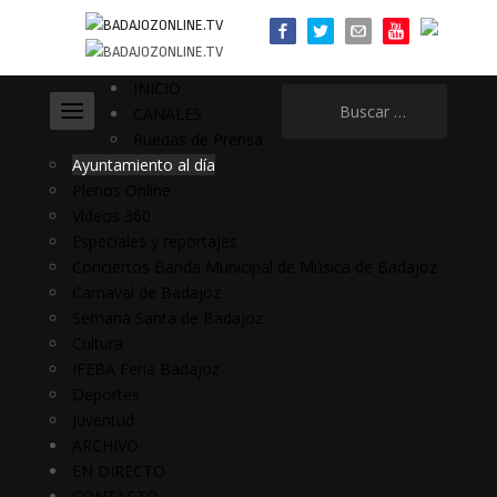
INICIO
Buscar:
CANALES
Ruedas de Prensa
Ayuntamiento al día
Plenos Online
Vídeos 360
Especiales y reportajes
Conciertos Banda Municipal de Música de Badajoz
Carnaval de Badajoz
Semana Santa de Badajoz
Cultura
IFEBA Feria Badajoz
Deportes
Juventud
ARCHIVO
EN DIRECTO
CONTACTO