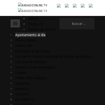
INICIO
Buscar:
CANALES
Ruedas de Prensa
Ayuntamiento al día
Plenos Online
Vídeos 360
Especiales y reportajes
Conciertos Banda Municipal de Música de Badajoz
Carnaval de Badajoz
Semana Santa de Badajoz
Cultura
IFEBA Feria Badajoz
Deportes
Juventud
ARCHIVO
EN DIRECTO
CONTACTO