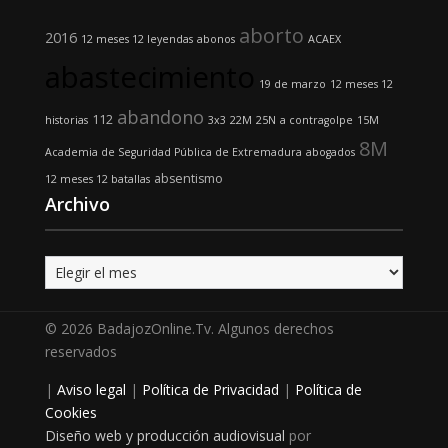
aborto
2016
12 meses 12 leyendas
abonos
ACAEX
abastecimiento
19 de marzo
12 meses 12
abandono
112
historias
3x3
22M
25N
a contragolpe
15M
8M
Academia de Seguridad Pública de Extremadura
abogados
absentismo
12 meses 12 batallas
Archivo
Archivo
© 2026 BadajozOnline.Tv. Algunos derechos
reservados
|
Aviso legal
|
Política de Privacidad
|
Política de
Cookies
Diseño web y producción audiovisual
por