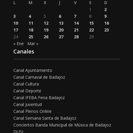
L
M
X
J
V
S
D
1
2
3
4
5
6
7
8
9
10
11
12
13
14
15
16
17
18
19
20
21
22
23
24
25
26
27
28
29
« Ene
Mar »
Canales
Canal Ayuntamiento
Canal Carnaval de Badajoz
Canal Cultura
Canal Deporte
Canal IFEBA Feria Badajoz
Canal Juventud
Canal Plenos Online
Canal Semana Santa de Badajoz
Conciertos Banda Municipal de Música de Badajoz
DUSI