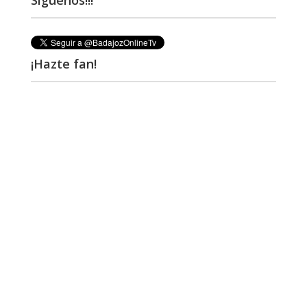
Síguenos!!!
¡Hazte fan!