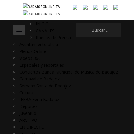
INICIO
Buscar:
CANALES
Ruedas de Prensa
Ayuntamiento al día
Plenos Online
Vídeos 360
Especiales y reportajes
Conciertos Banda Municipal de Música de Badajoz
Carnaval de Badajoz
Semana Santa de Badajoz
Cultura
IFEBA Feria Badajoz
Deportes
Juventud
ARCHIVO
EN DIRECTO
CONTACTO