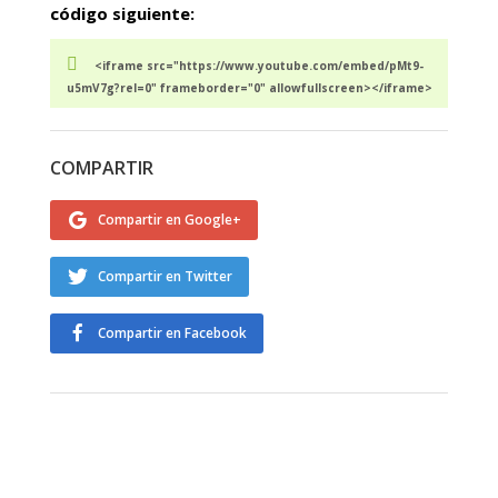
código siguiente:
<iframe src="https://www.youtube.com/embed/pMt9-
u5mV7g?rel=0" frameborder="0" allowfullscreen></iframe>
COMPARTIR
Compartir en Google+
Compartir en Twitter
Compartir en Facebook