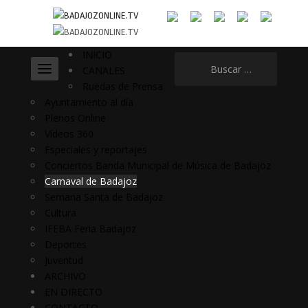
INICIO
Buscar:
CANALES
Ruedas de Prensa
Ayuntamiento al día
Plenos Online
Vídeos 360
Especiales y reportajes
Conciertos Banda Municipal de Música de Badajoz
Carnaval de Badajoz
Semana Santa de Badajoz
Cultura
IFEBA Feria Badajoz
Deportes
Juventud
ARCHIVO
EN DIRECTO
CONTACTO