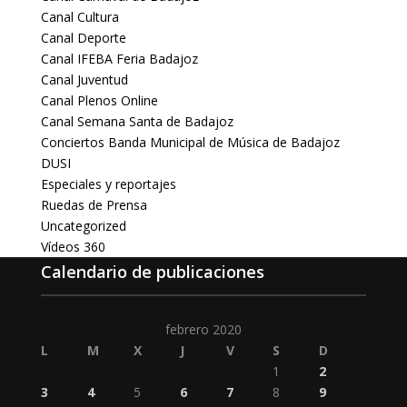
Canal Cultura
Canal Deporte
Canal IFEBA Feria Badajoz
Canal Juventud
Canal Plenos Online
Canal Semana Santa de Badajoz
Conciertos Banda Municipal de Música de Badajoz
DUSI
Especiales y reportajes
Ruedas de Prensa
Uncategorized
Vídeos 360
Calendario de publicaciones
febrero 2020
L
M
X
J
V
S
D
1
2
3
4
5
6
7
8
9