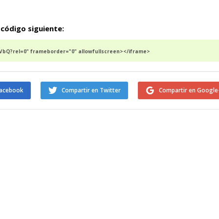
 código siguiente:
bQ?rel=0" frameborder="0" allowfullscreen></iframe>
Facebook
Compartir en Twitter
Compartir en Google