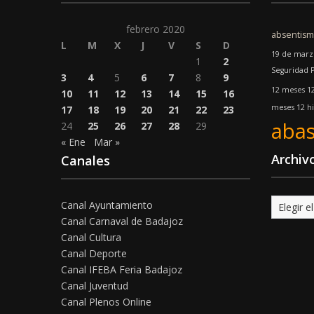
febrero 2020
absentis
L
M
X
J
V
S
D
19 de marz
1
2
Seguridad 
3
4
5
6
7
8
9
12 meses 1
10
11
12
13
14
15
16
meses 12 hi
17
18
19
20
21
22
23
abas
24
25
26
27
28
29
« Ene
Mar »
Archiv
Canales
Archivo
Canal Ayuntamiento
Canal Carnaval de Badajoz
Canal Cultura
Canal Deporte
Canal IFEBA Feria Badajoz
Canal Juventud
Canal Plenos Online