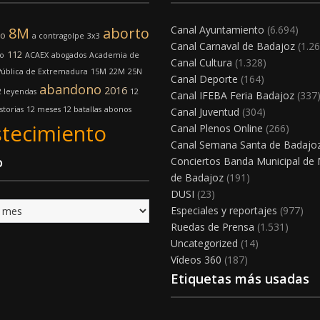
Canal Ayuntamiento
(6.694)
8M
aborto
mo
a contragolpe
3x3
Canal Carnaval de Badajoz
(1.26
112
o
ACAEX
abogados
Academia de
Canal Cultura
(1.328)
Pública de Extremadura
15M
22M
25N
Canal Deporte
(164)
abandono
2016
2 leyendas
12
Canal IFEBA Feria Badajoz
(337
storias
12 meses 12 batallas
abonos
Canal Juventud
(304)
tecimiento
Canal Plenos Online
(266)
Canal Semana Santa de Badajo
o
Conciertos Banda Municipal de
de Badajoz
(191)
DUSI
(23)
Especiales y reportajes
(977)
Ruedas de Prensa
(1.531)
Uncategorized
(14)
Vídeos 360
(187)
Etiquetas más usadas