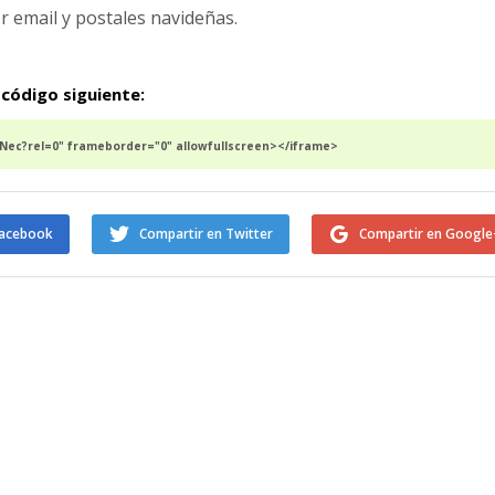
or email y postales navideñas.
 código siguiente:
ec?rel=0" frameborder="0" allowfullscreen></iframe>
Facebook
Compartir en Twitter
Compartir en Google