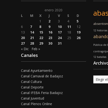
enero 2020
abas
L
M
X
J
V
S
D
1
2
3
4
5
absentis
6
7
8
9
10
11
12
12 historias
13
14
15
16
17
18
19
aband
20
21
22
23
24
25
26
27
28
29
30
31
Pública de
« Dic
Feb »
contragolp
Canales
12 batallas
Archiv
Canal Ayuntamiento
Canal Carnaval de Badajoz
Archivo
Canal Cultura
Canal Deporte
Canal IFEBA Feria Badajoz
Canal Juventud
Canal Plenos Online