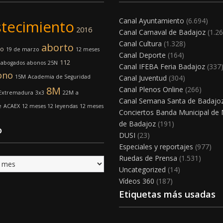
Canal Ayuntamiento
(6.694)
tecimiento
2016
Canal Carnaval de Badajoz
(1.26
Canal Cultura
(1.328)
aborto
mo
19 de marzo
12 meses
Canal Deporte
(164)
112
abogados
abonos
25N
Canal IFEBA Feria Badajoz
(337
ono
15M
Academia de Seguridad
Canal Juventud
(304)
8M
Canal Plenos Online
(266)
 Extremadura
3x3
22M
a
Canal Semana Santa de Badajo
e
ACAEX
12 meses 12 leyendas
12 meses
Conciertos Banda Municipal de
de Badajoz
(191)
o
DUSI
(23)
Especiales y reportajes
(977)
Ruedas de Prensa
(1.531)
Uncategorized
(14)
Vídeos 360
(187)
Etiquetas más usadas