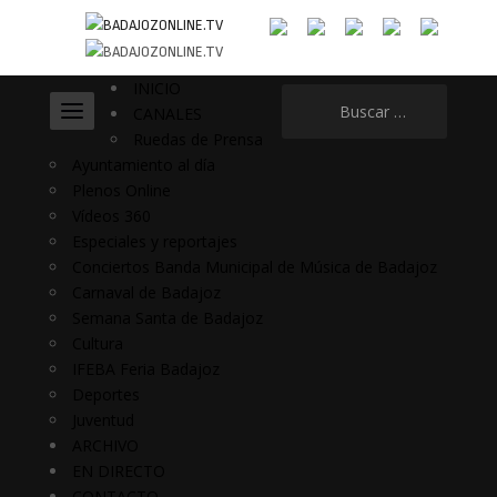
INICIO
Buscar:
CANALES
Ruedas de Prensa
Ayuntamiento al día
Plenos Online
Vídeos 360
Especiales y reportajes
Conciertos Banda Municipal de Música de Badajoz
Carnaval de Badajoz
Semana Santa de Badajoz
Cultura
IFEBA Feria Badajoz
Deportes
Juventud
ARCHIVO
EN DIRECTO
CONTACTO