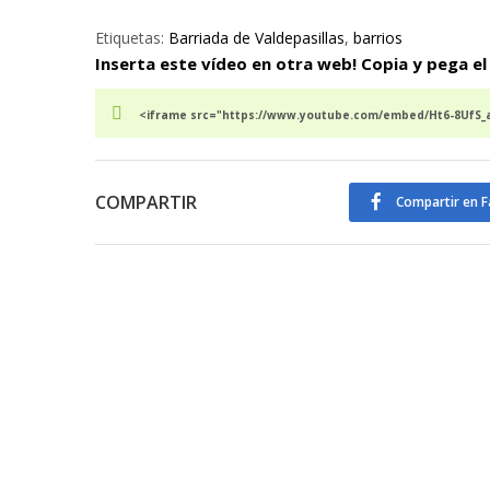
Etiquetas:
Barriada de Valdepasillas
,
barrios
Inserta este vídeo en otra web! Copia y pega el
<iframe src="https://www.youtube.com/embed/Ht6-8UfS_a
COMPARTIR
Compartir en 