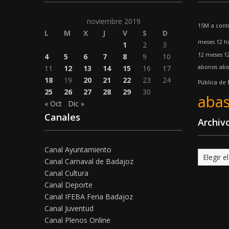
noviembre 2019
15M
a cont
L
M
X
J
V
S
D
meses 12 hi
1
2
3
12 meses 12
4
5
6
7
8
9
10
11
12
13
14
15
16
17
abonos
abo
18
19
20
21
22
23
24
Pública de
25
26
27
28
29
30
abas
« Oct
Dic »
Canales
Archiv
Canal Ayuntamiento
Archivo
Canal Carnaval de Badajoz
Canal Cultura
Canal Deporte
Canal IFEBA Feria Badajoz
Canal Juventud
Canal Plenos Online