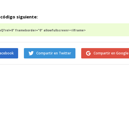
 código siguiente:
Q?rel=0" frameborder="0" allowfullscreen></iframe>
Facebook
Compartir en Twitter
Compartir en Google