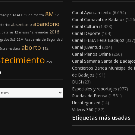
Canal Ayuntamiento
(6.694)
8M
ragolpe
ACAEX
19 de marzo
12
Canal Carnaval de Badajoz
(1.26
abandono
absentismo
storias
Canal Cultura
(1.328)
2016
 batallas
12 meses 12 leyendas
Canal Deporte
(164)
gados
3x3
22M
Academia de Seguridad
Canal IFEBA Feria Badajoz
(337
aborto
Canal Juventud
(304)
112
 Extremadura
Canal Plenos Online
(266)
tecimiento
Canal Semana Santa de Badajo
25N
Conciertos Banda Municipal de
o
de Badajoz
(191)
DUSI
(23)
Especiales y reportajes
(977)
Ruedas de Prensa
(1.531)
Uncategorized
(14)
Vídeos 360
(187)
Etiquetas más usadas