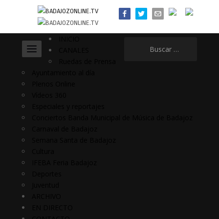
INICIO
Buscar:
CANALES
Ruedas de Prensa
Ayuntamiento al día
Plenos Online
Vídeos 360
Especiales y reportajes
Conciertos Banda Municipal de Música de Badajoz
Carnaval de Badajoz
Semana Santa de Badajoz
Cultura
IFEBA Feria Badajoz
Deportes
Juventud
ARCHIVO
EN DIRECTO
CONTACTO