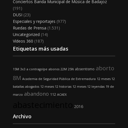
Conciertos Banda Municipal de Música de Badajoz
(191)
DUSI
(23)
Especiales y reportajes
(977)
Ruedas de Prensa
(1.531)
Uncategorized
(14)
Vídeos 360
(187)
Etiquetas más usadas
aborto
absentismo
15M
3x3
a contragolpe
abonos
22M
25N
8M
Academia de Seguridad Pública de Extremadura
12 meses 12
batallas
abogados
12 meses 12 historias
12 meses 12 leyendas
19 de
abandono
112
marzo
ACAEX
abastecimiento
2016
Archivo