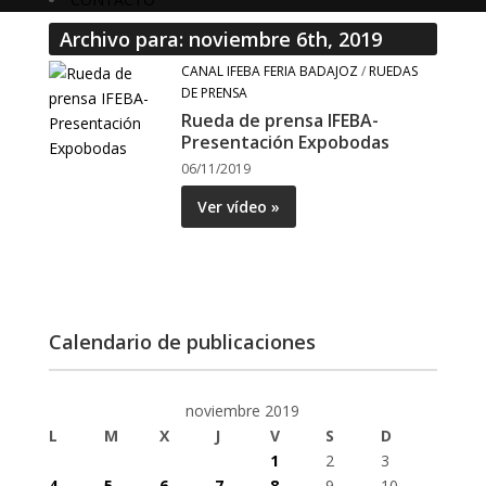
Archivo para: noviembre 6th, 2019
CANAL IFEBA FERIA BADAJOZ
/
RUEDAS
DE PRENSA
Rueda de prensa IFEBA-
Presentación Expobodas
06/11/2019
Ver vídeo »
Calendario de publicaciones
noviembre 2019
L
M
X
J
V
S
D
1
2
3
4
5
6
7
8
9
10