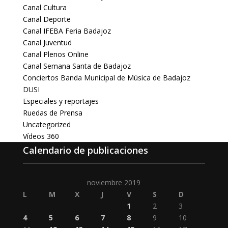
Canal Cultura
Canal Deporte
Canal IFEBA Feria Badajoz
Canal Juventud
Canal Plenos Online
Canal Semana Santa de Badajoz
Conciertos Banda Municipal de Música de Badajoz
DUSI
Especiales y reportajes
Ruedas de Prensa
Uncategorized
Vídeos 360
Calendario de publicaciones
noviembre 2019
L
M
X
J
V
S
D
1
2
3
4
5
6
7
8
9
10