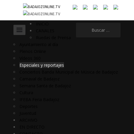
INICIO
Buscar:
CANALES
Ruedas de Prensa
Ayuntamiento al día
Plenos Online
Vídeos 360
Especiales y reportajes
Conciertos Banda Municipal de Música de Badajoz
Carnaval de Badajoz
Semana Santa de Badajoz
Cultura
IFEBA Feria Badajoz
Deportes
Juventud
ARCHIVO
EN DIRECTO
CONTACTO