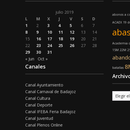
julio 2019
abonos
a c
L
M
X
J
V
S
D
ACAEX
19 
1
2
3
4
5
6
7
abas
8
9
10
11
12
13
14
15
16
17
18
19
20
21
Academia d
22
23
24
25
26
27
28
15M
22M
2
29
30
31
aband
« Jun
Oct »
8
Canales
batallas
Archiv
Canal Ayuntamiento
Canal Carnaval de Badajoz
Archivo
Canal Cultura
Canal Deporte
Canal IFEBA Feria Badajoz
Canal Juventud
Canal Plenos Online