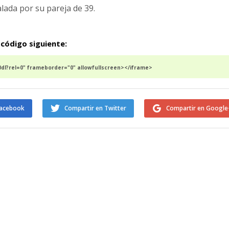
lada por su pareja de 39.
 código siguiente:
I?rel=0" frameborder="0" allowfullscreen></iframe>
Facebook
Compartir en Twitter
Compartir en Google