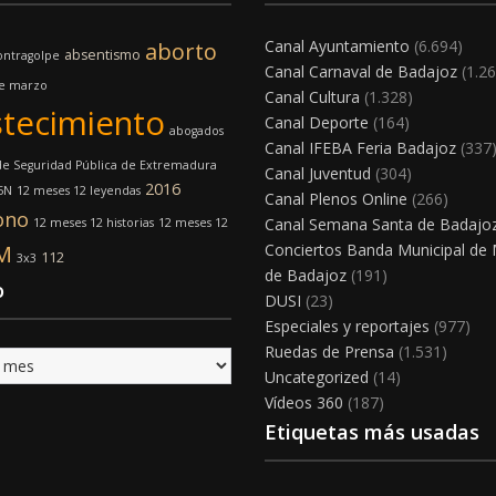
Canal Ayuntamiento
(6.694)
aborto
absentismo
ontragolpe
Canal Carnaval de Badajoz
(1.26
de marzo
Canal Cultura
(1.328)
tecimiento
Canal Deporte
(164)
abogados
Canal IFEBA Feria Badajoz
(337
e Seguridad Pública de Extremadura
Canal Juventud
(304)
2016
5N
12 meses 12 leyendas
Canal Plenos Online
(266)
ono
Canal Semana Santa de Badajo
12 meses 12 historias
12 meses 12
M
Conciertos Banda Municipal de
112
3x3
de Badajoz
(191)
o
DUSI
(23)
Especiales y reportajes
(977)
Ruedas de Prensa
(1.531)
Uncategorized
(14)
Vídeos 360
(187)
Etiquetas más usadas