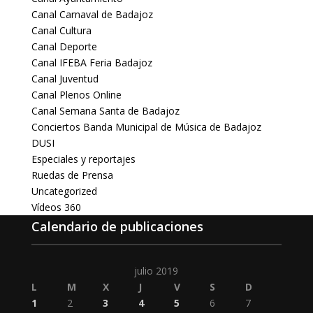
Canal Carnaval de Badajoz
Canal Cultura
Canal Deporte
Canal IFEBA Feria Badajoz
Canal Juventud
Canal Plenos Online
Canal Semana Santa de Badajoz
Conciertos Banda Municipal de Música de Badajoz
DUSI
Especiales y reportajes
Ruedas de Prensa
Uncategorized
Vídeos 360
Calendario de publicaciones
julio 2019
L
M
X
J
V
S
D
1
2
3
4
5
6
7