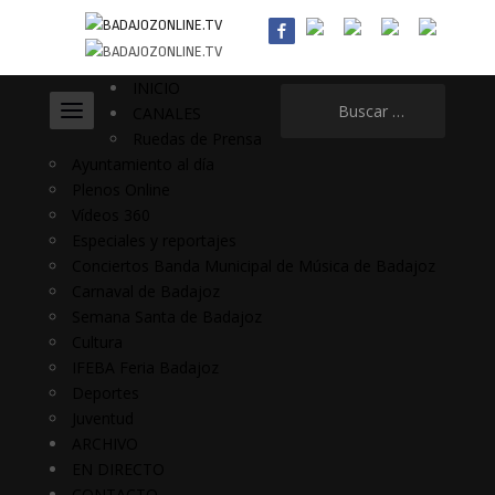
INICIO
Buscar:
CANALES
Ruedas de Prensa
Ayuntamiento al día
Plenos Online
Vídeos 360
Especiales y reportajes
Conciertos Banda Municipal de Música de Badajoz
Carnaval de Badajoz
Semana Santa de Badajoz
Cultura
IFEBA Feria Badajoz
Deportes
Juventud
ARCHIVO
EN DIRECTO
CONTACTO