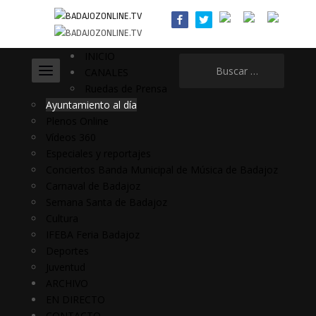
INICIO
Buscar:
CANALES
Ruedas de Prensa
Ayuntamiento al día
Plenos Online
Vídeos 360
Especiales y reportajes
Conciertos Banda Municipal de Música de Badajoz
Carnaval de Badajoz
Semana Santa de Badajoz
Cultura
IFEBA Feria Badajoz
Deportes
Juventud
ARCHIVO
EN DIRECTO
CONTACTO