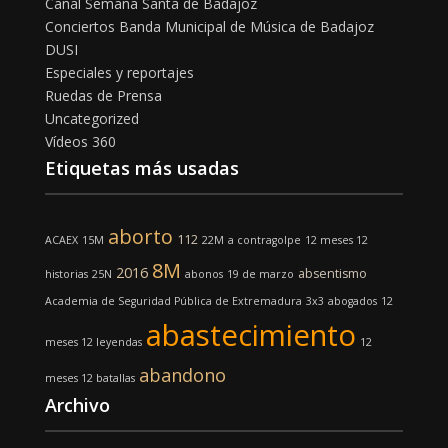
Canal Semana Santa de Badajoz
Conciertos Banda Municipal de Música de Badajoz
DUSI
Especiales y reportajes
Ruedas de Prensa
Uncategorized
Vídeos 360
Etiquetas más usadas
aborto
112
ACAEX
15M
22M
a contragolpe
12 meses 12
8M
2016
absentismo
historias
25N
abonos
19 de marzo
Academia de Seguridad Pública de Extremadura
3x3
abogados
12
abastecimiento
meses 12 leyendas
12
abandono
meses 12 batallas
Archivo