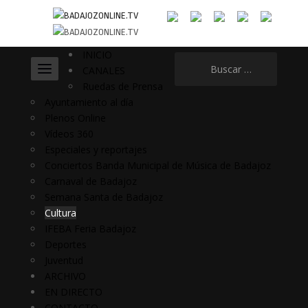
INICIO
Buscar:
CANALES
Ruedas de Prensa
Ayuntamiento al día
Plenos Online
Vídeos 360
Especiales y reportajes
Conciertos Banda Municipal de Música de Badajoz
Carnaval de Badajoz
Semana Santa de Badajoz
Cultura
IFEBA Feria Badajoz
Deportes
Juventud
ARCHIVO
EN DIRECTO
CONTACTO