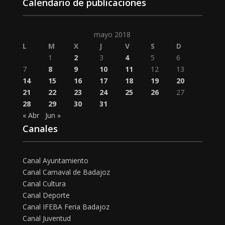
Calendario de publicaciones
mayo 2018
L
M
X
J
V
S
D
1
2
3
4
5
6
7
8
9
10
11
12
13
14
15
16
17
18
19
20
21
22
23
24
25
26
27
28
29
30
31
« Abr
Jun »
Canales
Canal Ayuntamiento
Canal Carnaval de Badajoz
Canal Cultura
Canal Deporte
Canal IFEBA Feria Badajoz
Canal Juventud