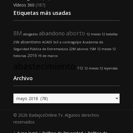
Vídeos 360
(187)
Etiquetas más usadas
8M
aborto
abandono
abogados
12 meses 12 batallas
absentismo
25N
ACAEX
3x3
a contragolpe
Academia de
Seguridad Pública de Extremadura
22M
abonos
15M
12 meses 12
2016
historias
19 de marzo
abastecimiento
112
12 meses 12 leyendas
Archivo
Archivo
© 2026 BadajozOnline.Tv. Algunos derechos
reservados