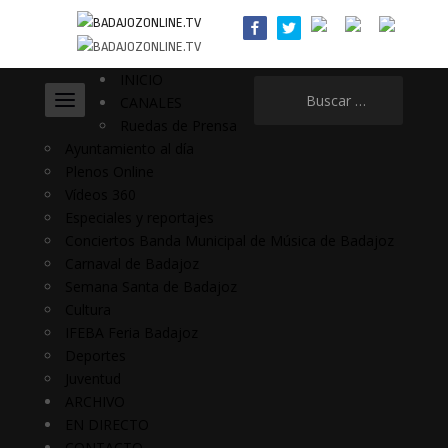
INICIO
Buscar:
CANALES
Ruedas de Prensa
Ayuntamiento al día
Plenos Online
Vídeos 360
Especiales y reportajes
Conciertos Banda Municipal de Música de Badajoz
Carnaval de Badajoz
Semana Santa de Badajoz
Cultura
IFEBA Feria Badajoz
Deportes
Juventud
ARCHIVO
EN DIRECTO
CONTACTO