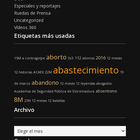
Especiales y reportajes
Ruedas de Prensa
Uncategorized
Vídeos 360
Etiquetas más usadas
aborto
2016
112
15M
a contragolpe
3x3
abonos
12 meses
abastecimiento
12 historias
ACAEX
22M
19
abandono
de marzo
12 meses 12 leyendas
abogados
absentismo
Academia de Seguridad Pública de Extremadura
8M
25N
12 meses 12 batallas
Archivo
Archivo