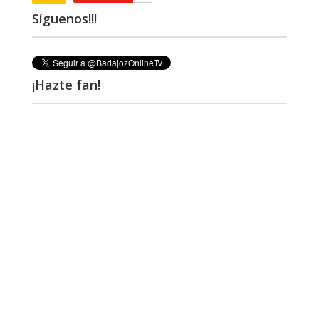
Síguenos!!!
¡Hazte fan!