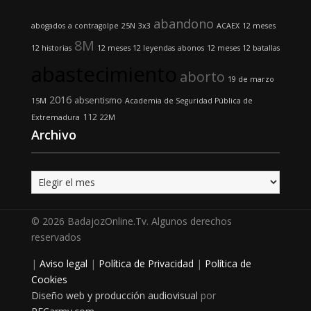
abandono
abogados
a contragolpe
25N
3x3
ACAEX
12 meses
8M
12 historias
12 meses 12 leyendas
abonos
12 meses 12 batallas
abastecimiento
aborto
19 de marzo
2016
absentismo
15M
Academia de Seguridad Pública de
112
Extremadura
22M
Archivo
Archivo
© 2026 BadajozOnline.Tv. Algunos derechos
reservados
|
Aviso legal
|
Política de Privacidad
|
Política de
Cookies
Diseño web y producción audiovisual
por