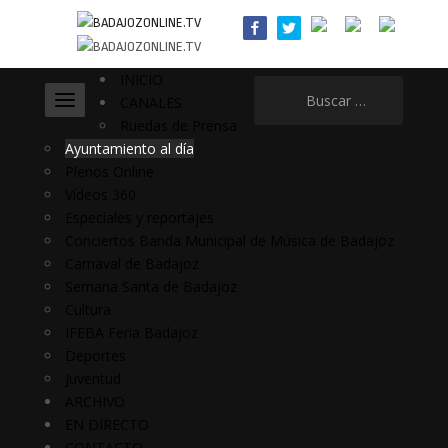
INICIO
Buscar:
CANALES
Ruedas de Prensa
Ayuntamiento al día
Plenos Online
Vídeos 360
Especiales y reportajes
Conciertos Banda Municipal de Música de Badajoz
Carnaval de Badajoz
Semana Santa de Badajoz
Cultura
IFEBA Feria Badajoz
Deportes
Juventud
ARCHIVO
EN DIRECTO
CONTACTO