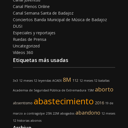
Canal Plenos Online
Canal Semana Santa de Badajoz
Conciertos Banda Municipal de Música de Badajoz
DUSI
Especiales y reportajes
Ruedas de Prensa
Uncategorized
Vídeos 360
Etiquetas más usadas
8M
112
3x3
12 meses 12 leyendas
ACAEX
12 meses 12 batallas
aborto
Academia de Seguridad Pública de Extremadura
15M
abastecimiento
2016
absentismo
19 de
abandono
marzo
a contragolpe
25N
22M
abogados
12 meses
12 historias
abonos
Archivo