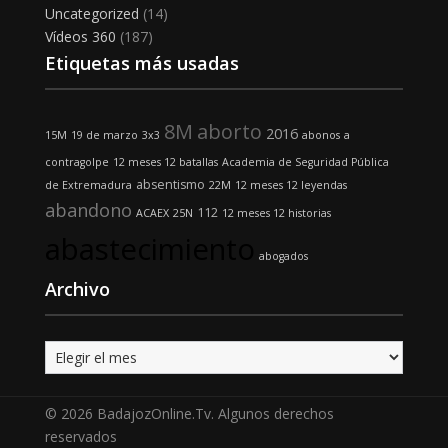
Uncategorized
(14)
Vídeos 360
(187)
Etiquetas más usadas
8M
aborto
2016
15M
19 de marzo
3x3
abonos
a
contragolpe
12 meses 12 batallas
Academia de Seguridad Pública
absentismo
de Extremadura
22M
12 meses 12 leyendas
abandono
112
ACAEX
25N
12 meses 12 historias
abastecimiento
abogados
Archivo
Archivo
© 2026 BadajozOnline.Tv. Algunos derechos
reservados