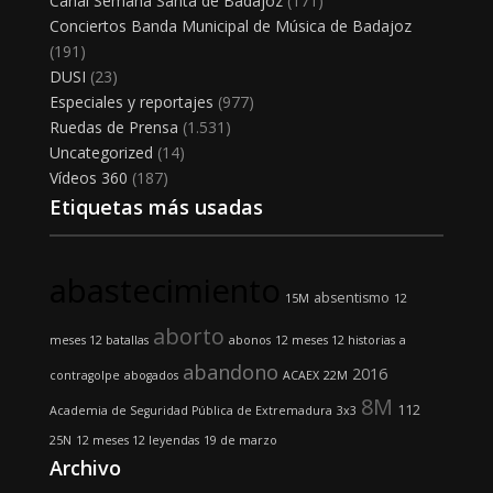
Canal Semana Santa de Badajoz
(171)
Conciertos Banda Municipal de Música de Badajoz
(191)
DUSI
(23)
Especiales y reportajes
(977)
Ruedas de Prensa
(1.531)
Uncategorized
(14)
Vídeos 360
(187)
Etiquetas más usadas
abastecimiento
absentismo
15M
12
aborto
meses 12 batallas
abonos
12 meses 12 historias
a
abandono
2016
contragolpe
abogados
ACAEX
22M
8M
112
Academia de Seguridad Pública de Extremadura
3x3
25N
12 meses 12 leyendas
19 de marzo
Archivo