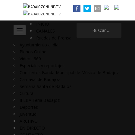
INICIO
Buscar:
CANALES
Ruedas de Prensa
Ayuntamiento al día
Plenos Online
Vídeos 360
Especiales y reportajes
Conciertos Banda Municipal de Música de Badajoz
Carnaval de Badajoz
Semana Santa de Badajoz
Cultura
IFEBA Feria Badajoz
Deportes
Juventud
ARCHIVO
EN DIRECTO
CONTACTO