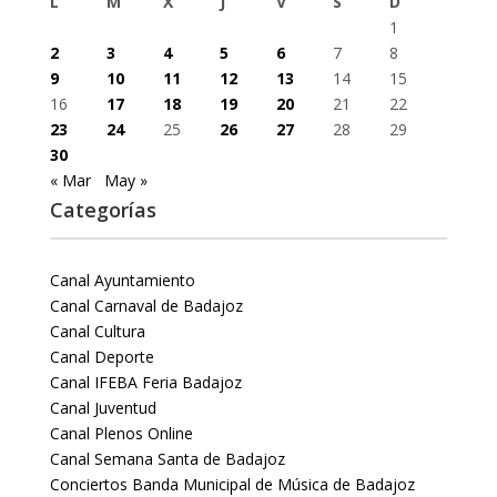
L
M
X
J
V
S
D
1
2
3
4
5
6
7
8
9
10
11
12
13
14
15
16
17
18
19
20
21
22
23
24
25
26
27
28
29
30
« Mar
May »
Categorías
Canal Ayuntamiento
Canal Carnaval de Badajoz
Canal Cultura
Canal Deporte
Canal IFEBA Feria Badajoz
Canal Juventud
Canal Plenos Online
Canal Semana Santa de Badajoz
Conciertos Banda Municipal de Música de Badajoz