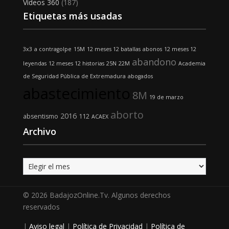
Vídeos 360
(187)
Etiquetas más usadas
3x3
a contragolpe
15M
12 meses 12 batallas
abonos
12 meses 12
abandono
leyendas
12 meses 12 historias
25N
22M
Academia
de Seguridad Pública de Extremadura
abogados
abastecimiento
8M
19 de marzo
aborto
2016
absentismo
112
ACAEX
Archivo
Archivo
© 2026 BadajozOnline.Tv. Algunos derechos
reservados
|
Aviso legal
|
Política de Privacidad
|
Política de