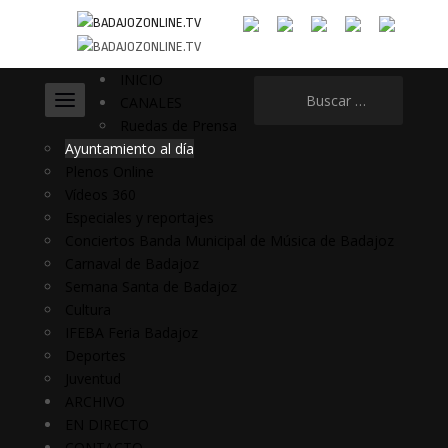
INICIO
Buscar:
CANALES
Ruedas de Prensa
Ayuntamiento al día
Plenos Online
Vídeos 360
Especiales y reportajes
Conciertos Banda Municipal de Música de Badajoz
Carnaval de Badajoz
Semana Santa de Badajoz
Cultura
IFEBA Feria Badajoz
Deportes
Juventud
ARCHIVO
EN DIRECTO
CONTACTO