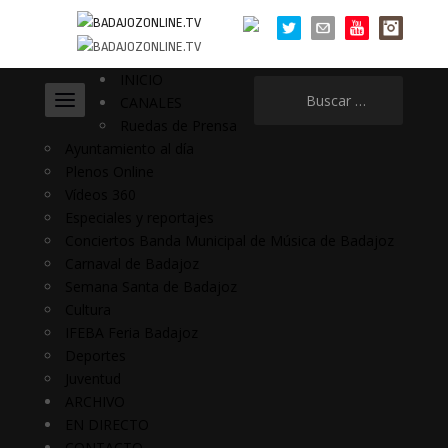
INICIO
Buscar:
CANALES
Ruedas de Prensa
Ayuntamiento al día
Plenos Online
Vídeos 360
Especiales y reportajes
Conciertos Banda Municipal de Música de Badajoz
Carnaval de Badajoz
Semana Santa de Badajoz
Cultura
IFEBA Feria Badajoz
Deportes
Juventud
ARCHIVO
EN DIRECTO
CONTACTO